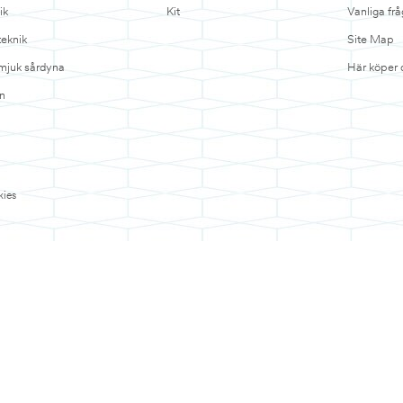
ik
Kit
Vanliga frå
teknik
Site Map
 mjuk sårdyna
Här köper 
n
ies