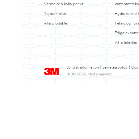
Varma och kalla packs
Vattentät tekn
Tejper/folier
Hydrokolloid-
Alla produkter
Teknologi för
Fråga experte
Våra tekniker
Juridisk information
|
Sekretesspolicy
|
Cook
© 3M 2026. Med ensamrätt.