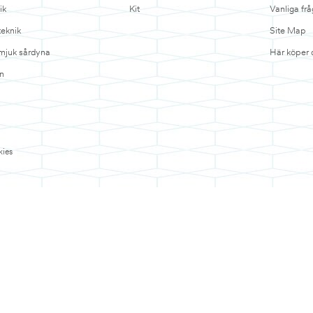
ik
Kit
Vanliga frå
teknik
Site Map
 mjuk sårdyna
Här köper 
n
ies